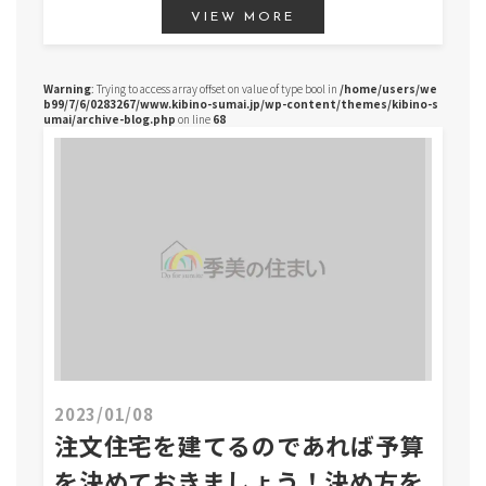
VIEW MORE
Warning
: Trying to access array offset on value of type bool in
/home/users/we
b99/7/6/0283267/www.kibino-sumai.jp/wp-content/themes/kibino-s
umai/archive-blog.php
on line
68
2023/01/08
注文住宅を建てるのであれば予算
を決めておきましょう！決め方を