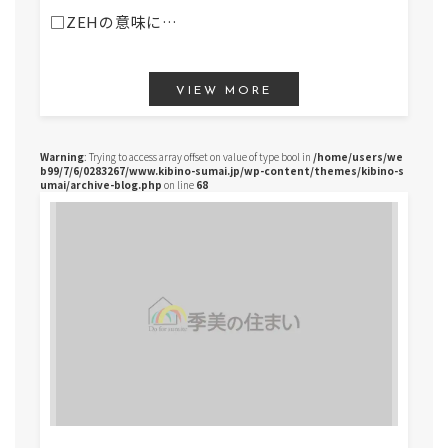
□ZEHの意味に…
VIEW MORE
Warning
: Trying to access array offset on value of type bool in
/home/users/we
b99/7/6/0283267/www.kibino-sumai.jp/wp-content/themes/kibino-s
umai/archive-blog.php
on line
68