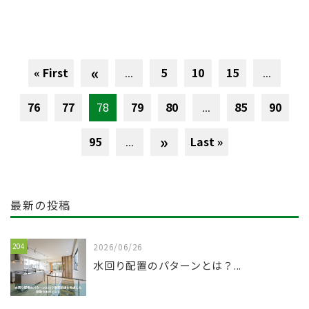
«
« First
...
5
10
15
...
76
77
78
79
80
...
85
90
»
95
...
Last »
最新の投稿
204
2026/06/26
水回り配置のパターンとは？...