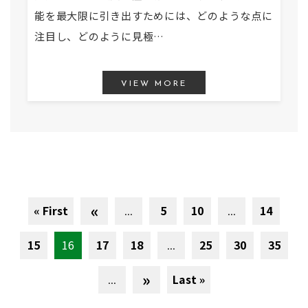
能を最大限に引き出すためには、どのような点に
注目し、どのように見極…
VIEW MORE
«
« First
...
5
10
...
14
15
16
17
18
...
25
30
35
»
...
Last »