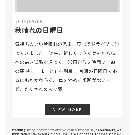
2014/09/09
秋晴れの日曜日
気持ちのいい秋晴れの週末、萩までドライブに行
ってきました。 途中、新しくできた美祢から萩
への高速道路を通って、 岩国から２時間で「道
の駅 萩しーまーと」へ到着。 普通の日曜日であ
るにもかかわらず、 車を停める場所がないほ
ど、たくさんの人で賑…
VIEW MORE
Warning
: Trying to access array offset on value of type bool in
/home/users/we
b99/7/6/0283267/www.kibino-sumai.jp/wp-content/themes/kibino-s