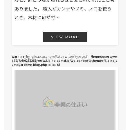
ありました。 職人がカンナやノミ、ノコを使う
とき、木材に砂が付…
VIEW MORE
Warning
: Trying to access array offset on value of type bool in
/home/users/we
b99/7/6/0283267/www.kibino-sumai.jp/wp-content/themes/kibino-s
umai/archive-blog.php
on line
68