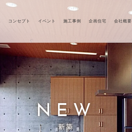
へ
コンセプト
イベント
施工事例
企画住宅
会社概要
成見学会
BBH
NEW
新築