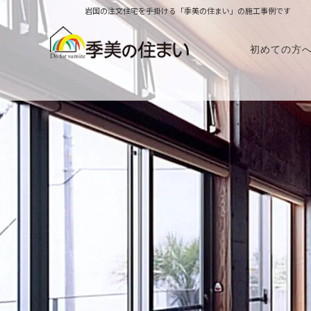
岩国の注文住宅を手掛ける「季美の住まい」の施工事例です
初めての方
りの前に
季美の住まいの家づくり
家づくり勉強会／完
金について
性能・クオリティ
体感できる家
び方
アフターメンテナンス
動画で見る家づくり
の流れ
バーチャル見学会