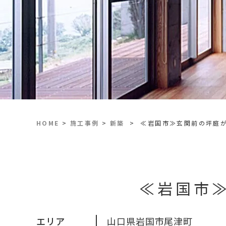
会社概要
新着情報
スタッフ紹介
ブログ
よくある質問
土地情報
コロナ対策
HOME
>
施工事例
>
新築
>
≪岩国市≫玄関前の坪庭
≪岩国市
エリア
山口県岩国市尾津町